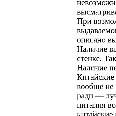
невозможно
высматрива
При возмо
выдаваемо
описано в
Наличие в
стенке. Та
Наличие п
Китайские
вообще не 
ради — лу
питания в
китайские 