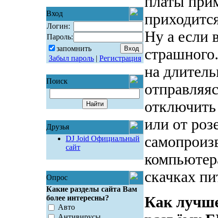
платы прим
Вход
приходится
Логин:
Ну а если 
Пароль:
запомнить
страшного.
Забыл пароль
|
Регистрация
на длитель
Поиск
отправляяс
отключить 
или от роз
Друзья
самопроиз
DJ Joid Официальный
сайт
компьютер
скачках п
Опрос
Какие разделы сайта Вам
более интересны?
Как лучше
Авто
Антивирусы