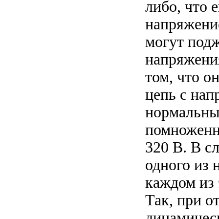
либо, что 
напряжение
могут подж
напряжения
том, что о
цепь с нап
нормальны
помноженно
320 В. В с
одного из 
каждом из 
Так, при о
динамическ