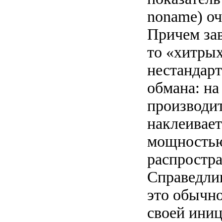
noname) оч
Причем за
то «хитры
нестандарт
обмана: н
производит
наклеивает
мощностью
распростра
Справедлив
это обычно
своей иниц