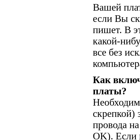
Вашей плат
если Вы ск
пишет. В э
какой-нибу
все без ис
компьютер
Как включ
платы?
Необходим
скрепкой) 
провода н
OK). Если