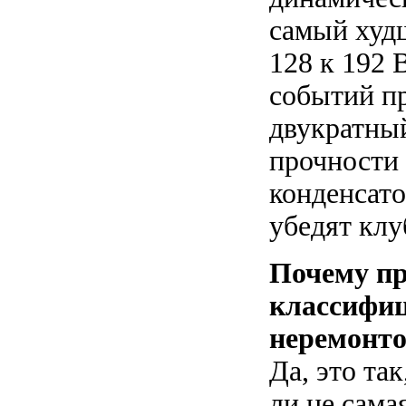
самый худш
128 к 192
событий п
двукратный
прочности
конденсато
убедят кл
Почему пр
классифи
неремонто
Да, это та
ли не сама