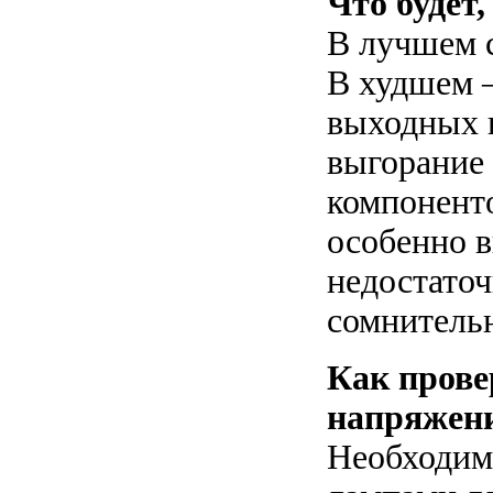
Что будет,
В лучшем с
В худшем 
выходных н
выгорание 
компонент
особенно 
недостато
сомнитель
Как прове
напряжени
Необходим