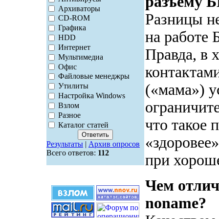
разъёму Б
Архиваторы
Разницы не
CD-ROM
Графика
на работе 
HDD
Интернет
Правда, в 
Мультимедиа
Офис
контактами
Файловые менеджры
(«мама») у
Утилиты
Настройка Windows
ограничите
Взлом
Разное
что такое 
Каталог статей
«здоровее»
Результаты
|
Архив опросов
Всего ответов:
112
при хорош
Чем отли
noname?