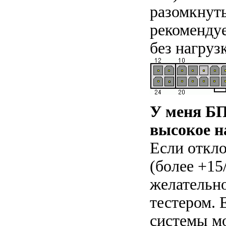
разомкнуть
рекомендуе
без нагруз
У меня БП
высокое н
Если откло
(более +15
желательн
тестером. 
системы м