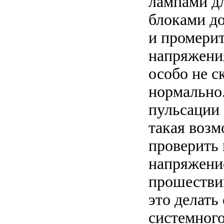
лампами д
блоками д
и промерит
напряжения
особо не с
нормально
пульсации 
такая возм
проверить
напряжение
прошестви
это делат
системног