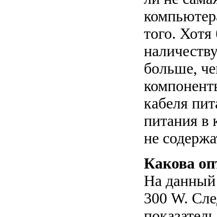
компьютера
того. Хотя
наличеству
больше, че
компоненты
кабеля пит
питания в 
не содержа
Какова о
На данный
300 W. Сле
показатель