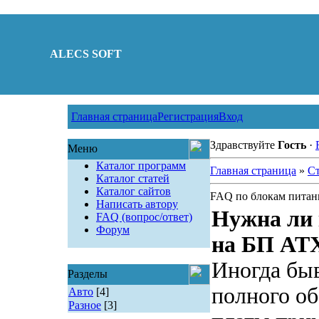
ALECS SOFT
Главная страница
Регистрация
Вход
Здравствуйте
Гость
·
Меню
Каталог программ
Главная страница
»
Ст
Каталог статей
Каталог сайтов
FAQ по блокам питан
Написать автору
Нужна ли
FAQ (вопрос/ответ)
Форум
на БП AT
Иногда быв
Разделы
полного о
Авто
[4]
Разное
[3]