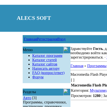
ALECS SOFT
Главная
Регистрация
Вход
Здравствуйте
Гость
, 
Меню
необходимо войти как
Каталог программ
зарегистрироваться. ·
Каталог статей
Каталог сайтов
Главная
»
Программы
Написать автору
FAQ (вопрос/ответ)
Macromedia Flash Playe
Форум
[ ]
Macromedia Flash Pla
Категория:
Мультиме
Разделы
Просмотров:
1280
| З
Авто
[3]
Программы, справочники,
инструкции, прошивки.