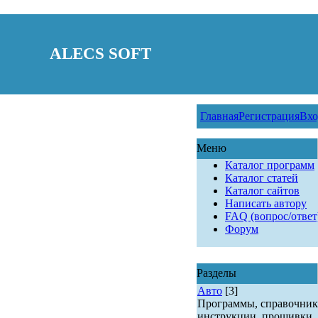
ALECS SOFT
Главная
Регистрация
Вхо
Меню
Каталог программ
Каталог статей
Каталог сайтов
Написать автору
FAQ (вопрос/ответ
Форум
Разделы
Авто
[3]
Программы, справочник
инструкции, прошивки.