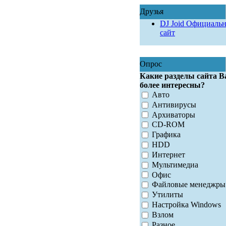
Друзья
DJ Joid Официаль
сайт
Опрос
Какие разделы сайта В
более интересны?
Авто
Антивирусы
Архиваторы
CD-ROM
Графика
HDD
Интернет
Мультимедиа
Офис
Файловые менеджры
Утилиты
Настройка Windows
Взлом
Разное