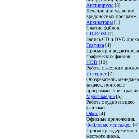
Антивирусы
[3]
Лечение или удаление
вредоносных программ.
Архиваторы
[1]
Сжатие файлов.
CD-ROM
[7]
Запись CD и DVD диско
Графика
[4]
Просмотр и редактиров
графических файлов.
HDD
[10]
Работа с жестким диском
Интернет
[7]
Обозреватели, менедже
закачек, почтовые
программы, учет трафик
Мультимедиа
[6]
Работа с аудио и видео
файлами.
Офис
[4]
Офисные приложения.
Файловые менеджры
[4]
Просмотр содержимого
жесткого диска.