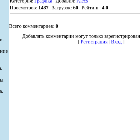
Категория:
Графика
| Добавил:
Alecs
Просмотров:
1487
| Загрузок:
60
| Рейтинг:
4.0
Всего комментариев:
0
Добавлять комментарии могут только зарегистрирова
в.
[
Регистрация
|
Вход
]
ание
.
ры
а.