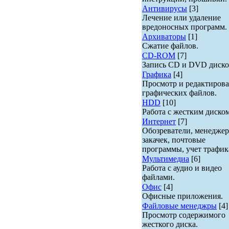
Антивирусы
[3]
Лечение или удаление
вредоносных программ.
Архиваторы
[1]
Сжатие файлов.
CD-ROM
[7]
Запись CD и DVD диско
Графика
[4]
Просмотр и редактиров
графических файлов.
HDD
[10]
Работа с жестким диском
Интернет
[7]
Обозреватели, менедже
закачек, почтовые
программы, учет трафик
Мультимедиа
[6]
Работа с аудио и видео
файлами.
Офис
[4]
Офисные приложения.
Файловые менеджры
[4]
Просмотр содержимого
жесткого диска.