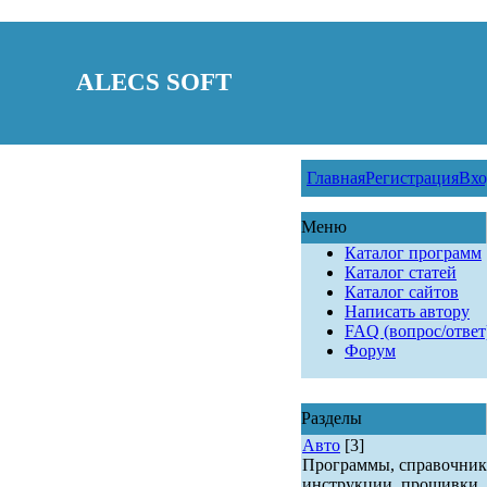
ALECS SOFT
Главная
Регистрация
Вхо
Меню
Каталог программ
Каталог статей
Каталог сайтов
Написать автору
FAQ (вопрос/ответ
Форум
Разделы
Авто
[3]
Программы, справочник
инструкции, прошивки.