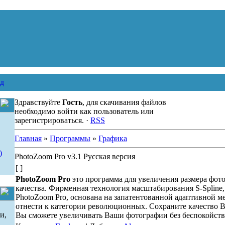
д
Здравствуйте
Гость
, для скачивания файлов
необходимо войти как пользователь или
зарегистрироваться. ·
RSS
Главная
»
Программы
»
Графика
)
PhotoZoom Pro v3.1 Русская версия
[ ]
PhotoZoom Pro
это программа для увеличения размера фот
качества. Фирменная технология масштабирования S-Spline,
PhotoZoom Pro, основана на запатентованной адаптивной м
отнести к категории революционных. Сохраните качество 
и,
Вы сможете увеличивать Ваши фотографии без беспокойства