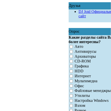
Друзья
DJ Joid Официаль
сайт
Опрос
Какие разделы сайта В
более интересны?
Авто
Антивирусы
Архиваторы
CD-ROM
Графика
HDD
Интернет
Мультимедиа
Офис
Файловые менеджры
Утилиты
Настройка Windows
Взлом
Разное