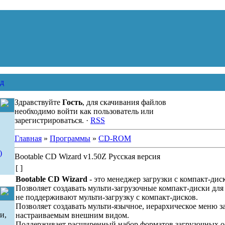
д
Здравствуйте
Гость
, для скачивания файлов
необходимо войти как пользователь или
зарегистрироваться. ·
RSS
Главная
»
Программы
»
CD-ROM
)
Bootable CD Wizard v1.50Z Русская версия
[ ]
Bootable CD Wizard
- это менеджер загрузки с компакт-дис
Позволяет создавать мульти-загрузочные компакт-диски для
не поддерживают мульти-загрузку с компакт-дисков.
Позволяет создавать мульти-язычное, иерархическое меню з
и,
настраиваемым внешним видом.
Поддерживает расширенный набор форматов загрузочных о