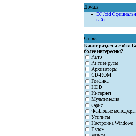
Друзья
DJ Joid Официаль
сайт
Опрос
Какие разделы сайта В
более интересны?
Авто
Антивирусы
Архиваторы
CD-ROM
Графика
HDD
Интернет
Мультимедиа
Офис
Файловые менеджры
Утилиты
Настройка Windows
Взлом
Разное