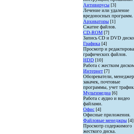
Антивирусы
[3]
Лечение или удаление
вредоносных программ.
Архиваторы
[1]
Сжатие файлов.
CD-ROM
[7]
Запись CD и DVD диско
Графика
[4]
Просмотр и редактиров
графических файлов.
HDD
[10]
Работа с жестким диском
Интернет
[7]
Обозреватели, менедже
закачек, почтовые
программы, учет трафик
Мультимедиа
[6]
Работа с аудио и видео
файлами.
Офис
[4]
Офисные приложения.
Файловые менеджры
[4]
Просмотр содержимого
жесткого диска.