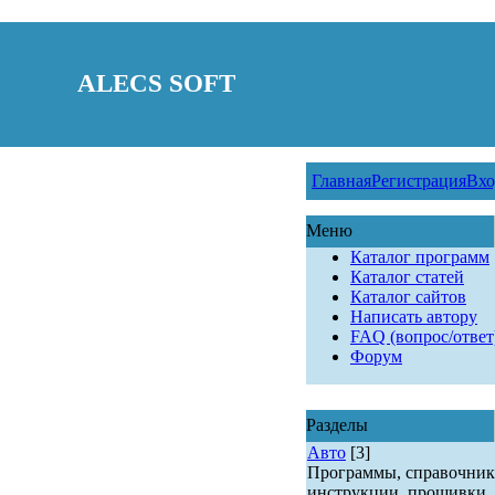
ALECS SOFT
Главная
Регистрация
Вхо
Меню
Каталог программ
Каталог статей
Каталог сайтов
Написать автору
FAQ (вопрос/ответ
Форум
Разделы
Авто
[3]
Программы, справочник
инструкции, прошивки.