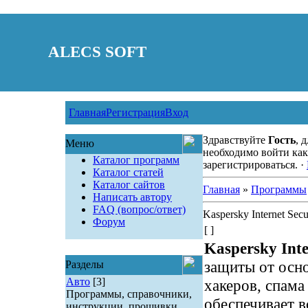
ALECS SOFT
Главная
Регистрация
Вход
Здравствуйте
Гость
, 
Меню
необходимо войти как
Каталог программ
зарегистрироваться. ·
Каталог статей
Каталог сайтов
Главная
»
Программы
Написать автору
FAQ (вопрос/ответ)
Kaspersky Internet Sec
Форум
[ ]
Kaspersky Inte
защиты от осн
Разделы
Авто
[3]
хакеров, спам
Программы, справочники,
обеспечивает 
инструкции, прошивки.