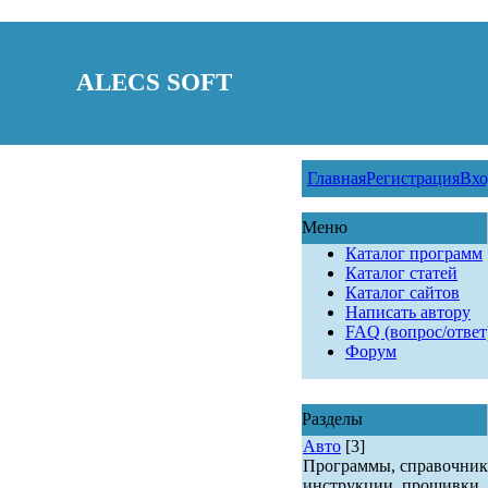
ALECS SOFT
Главная
Регистрация
Вхо
Меню
Каталог программ
Каталог статей
Каталог сайтов
Написать автору
FAQ (вопрос/ответ
Форум
Разделы
Авто
[3]
Программы, справочник
инструкции, прошивки.