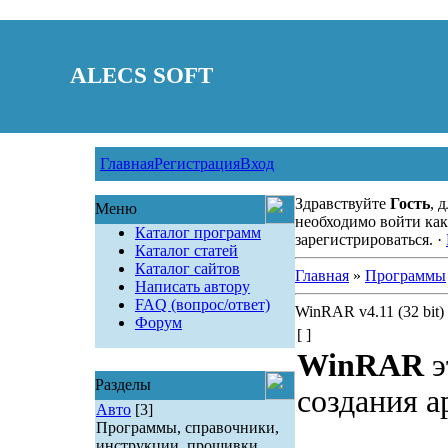
ALECS SOFT
Главная
Регистрация
Вход
Здравствуйте
Гость
, 
Меню
необходимо войти как
Каталог программ
зарегистрироваться. ·
Каталог статей
Каталог сайтов
Главная
»
Программы
Написать автору
FAQ (вопрос/ответ)
WinRAR v4.11 (32 bit)
Форум
[ ]
WinRAR
э
Разделы
создания а
Авто
[3]
Программы, справочники,
инструкции, прошивки.