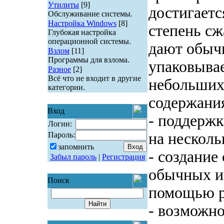
Утилиты
[9]
достигаетс
Обслуживание системы.
Настройка Windows
[8]
степень сж
Глубокая настройка
операционной системы.
дают обыч
Взлом
[11]
Программы для взлома.
упаковывае
Разное
[2]
Всё что не входит в другие
небольших
категории.
содержани
Вход
- поддерж
Логин:
на несколь
Пароль:
запомнить
- создани
Забыл пароль
|
Регистрация
обычных и
Поиск
помощью р
- возможн