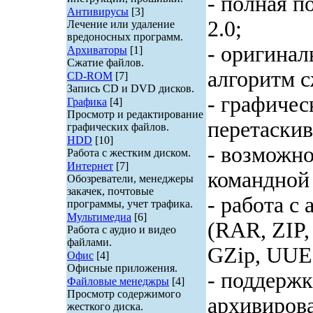
- полная п
Антивирусы
[3]
2.0;
Лечение или удаление
вредоносных программ.
- оригина
Архиваторы
[1]
Сжатие файлов.
алгоритм с
CD-ROM
[7]
Запись CD и DVD дисков.
- графичес
Графика
[4]
Просмотр и редактирование
перетаскив
графических файлов.
HDD
[10]
- возможно
Работа с жестким диском.
Интернет
[7]
командной 
Обозреватели, менеджеры
закачек, почтовые
- работа с
программы, учет трафика.
Мультимедиа
[6]
(RAR, ZIP
Работа с аудио и видео
файлами.
GZip, UUE,
Офис
[4]
Офисные приложения.
- поддержк
Файловые менеджры
[4]
Просмотр содержимого
архивирова
жесткого диска.