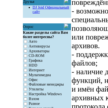
повреждён
Друзья
DJ Joid Официальный
- возможно
сайт
специальны
позволяющ
Опрос
Какие разделы сайта Вам
или повре
более интересны?
Авто
архивов.
Антивирусы
Архиваторы
- поддержк
CD-ROM
Графика
файлов;
HDD
- наличие
Интернет
Мультимедиа
функций, 
Офис
Файловые менеджры
и имён фай
Утилиты
Настройка Windows
архивных 
Взлом
Разное
протокола 